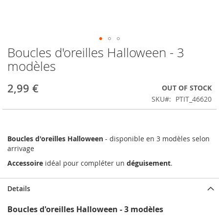
Boucles d'oreilles Halloween - 3
Skip
to
modèles
the
beginning
2,99 €
OUT OF STOCK
of
the
SKU
PTIT_46620
images
gallery
Boucles d'oreilles Halloween
- disponible en 3 modèles selon
arrivage
Accessoire
idéal pour compléter un
déguisement
.
Details
Boucles d'oreilles Halloween - 3 modèles