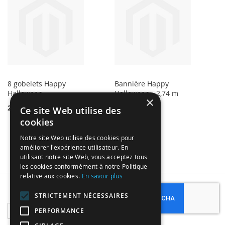
8 gobelets Happy
Bannière Happy
Halloween
Halloween - 2,74 m
×
2,50 €
4,99 €
Ce site Web utilise des
cookies
Notre site Web utilise des cookies pour
améliorer l'expérience utilisateur. En
utilisant notre site Web, vous acceptez tous
les cookies conformément à notre Politique
relative aux cookies.
En savoir plus
Subscribe
STRICTEMENT NÉCESSAIRES
Sign
PERFORMANCE
Up