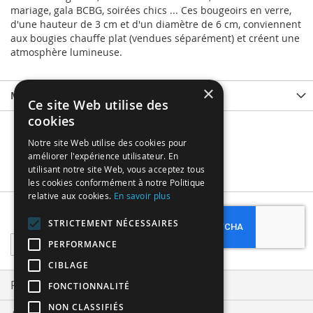
mariage, gala BCBG, soirées chics ... Ces bougeoirs en verre,
d'une hauteur de 3 cm et d'un diamètre de 6 cm, conviennent
aux bougies chauffe plat (vendues séparément) et créent une
atmosphère lumineuse.
×
More Information
Ce site Web utilise des
cookies
Notre site Web utilise des cookies pour
améliorer l'expérience utilisateur. En
utilisant notre site Web, vous acceptez tous
les cookies conformément à notre Politique
relative aux cookies.
En savoir plus
Subscribe
STRICTEMENT NÉCESSAIRES
Sign
PERFORMANCE
Up
CIBLAGE
for
Our
Privacy and Cookie Policy
FONCTIONNALITÉ
Newsletter:
NON CLASSIFIÉS