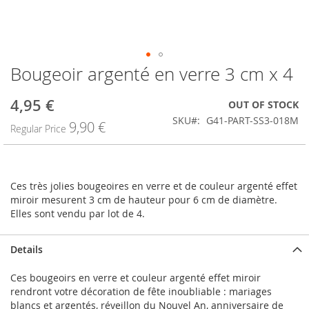
Bougeoir argenté en verre 3 cm x 4
Skip
to
the
4,95 €
Special
OUT OF STOCK
beginning
Price
SKU
G41-PART-SS3-018M
9,90 €
of
Regular Price
the
images
gallery
Ces très jolies bougeoires en verre et de couleur argenté effet
miroir mesurent 3 cm de hauteur pour 6 cm de diamètre.
Elles sont vendu par lot de 4.
Details
Ces bougeoirs en verre et couleur argenté effet miroir
rendront votre décoration de fête inoubliable : mariages
blancs et argentés, réveillon du Nouvel An, anniversaire de