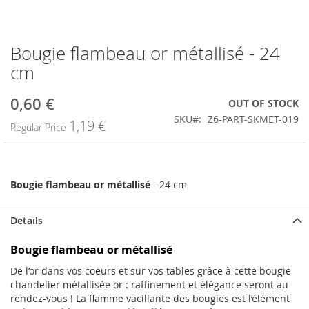
Bougie flambeau or métallisé - 24
Skip
to
cm
the
beginning
0,60 €
Special
OUT OF STOCK
of
Price
the
SKU
Z6-PART-SKMET-019
1,19 €
Regular Price
images
gallery
Bougie flambeau or
métallisé
- 24 cm
Details
Bougie flambeau or métallisé
De l’or dans vos coeurs et sur vos tables grâce à cette bougie
chandelier métallisée or : raffinement et élégance seront au
rendez-vous ! La flamme vacillante des bougies est l’élément