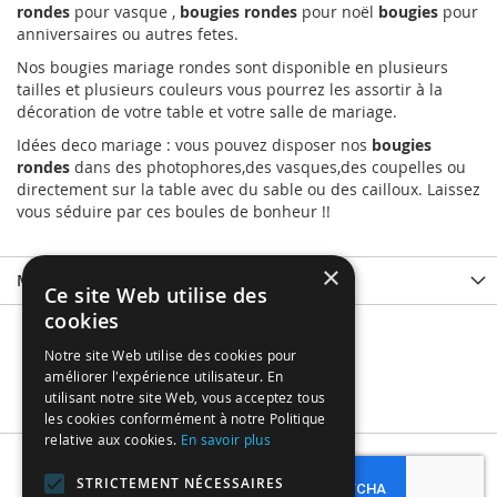
rondes
pour vasque ,
bougies rondes
pour noël
bougies
pour
anniversaires ou autres fetes.
Nos bougies mariage rondes sont disponible en plusieurs
tailles et plusieurs couleurs vous pourrez les assortir à la
décoration de votre table et votre salle de mariage.
Idées deco mariage : vous pouvez disposer nos
bougies
rondes
dans des photophores,des vasques,des coupelles ou
directement sur la table avec du sable ou des cailloux. Laissez
vous séduire par ces boules de bonheur !!
×
More Information
Ce site Web utilise des
cookies
Notre site Web utilise des cookies pour
améliorer l'expérience utilisateur. En
utilisant notre site Web, vous acceptez tous
les cookies conformément à notre Politique
relative aux cookies.
En savoir plus
Subscribe
STRICTEMENT NÉCESSAIRES