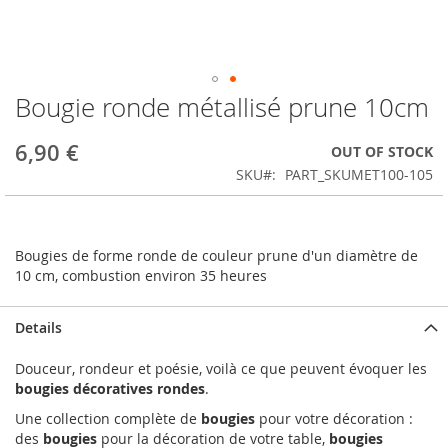
Bougie ronde métallisé prune 10cm
Skip
to
the
6,90 €
OUT OF STOCK
beginning
SKU
PART_SKUMET100-105
of
the
images
gallery
Bougies de forme ronde de couleur prune d'un diamètre de
10 cm, combustion environ 35 heures
Details
Douceur, rondeur et poésie, voilà ce que peuvent évoquer les
bougies décoratives rondes
.
Une collection complète de
bougies
pour votre décoration :
des
bougies
pour la décoration de votre table,
bougies