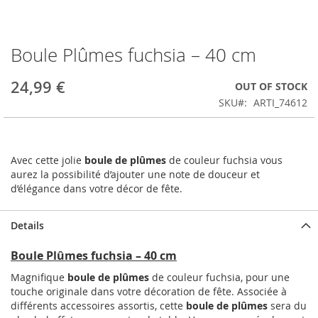
Boule Plûmes fuchsia – 40 cm
Skip
to
the
24,99 €
OUT OF STOCK
beginning
SKU
ARTI_74612
of
the
images
gallery
Avec cette jolie
boule de plûmes
de couleur fuchsia vous
aurez la possibilité d’ajouter une note de douceur et
d’élégance dans votre décor de fête.
Details
Boule Plûmes fuchsia – 40 cm
Magnifique
boule de plûmes
de couleur fuchsia, pour une
touche originale dans votre décoration de fête. Associée à
différents accessoires assortis, cette
boule de plûmes
sera du