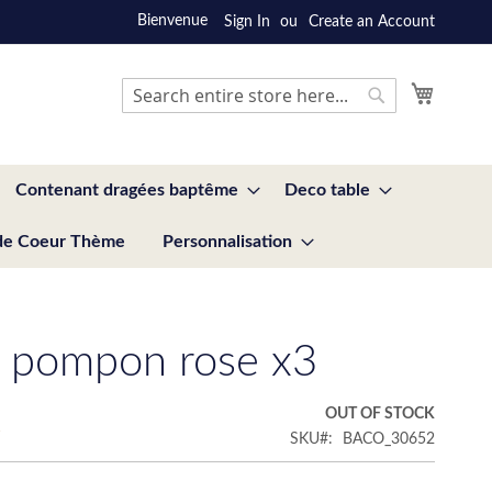
Bienvenue
Sign In
Create an Account
My Cart
Search
Search
Contenant dragées baptême
Deco table
de Coeur Thème
Personnalisation
 pompon rose x3
€
OUT OF STOCK
SKU
BACO_30652