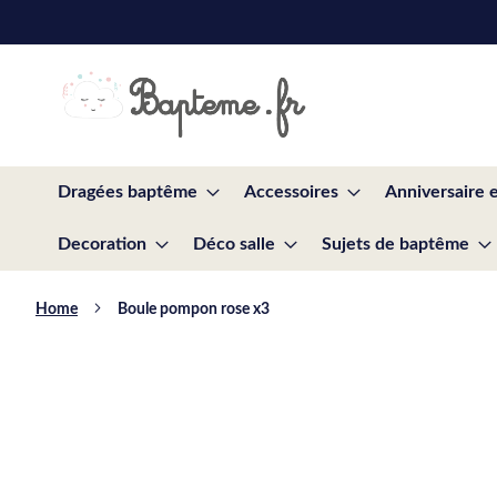
Skip
to
Content
Dragées baptême
Accessoires
Anniversaire 
Decoration
Déco salle
Sujets de baptême
Home
Boule pompon rose x3
Skip
to
the
end
of
the
images