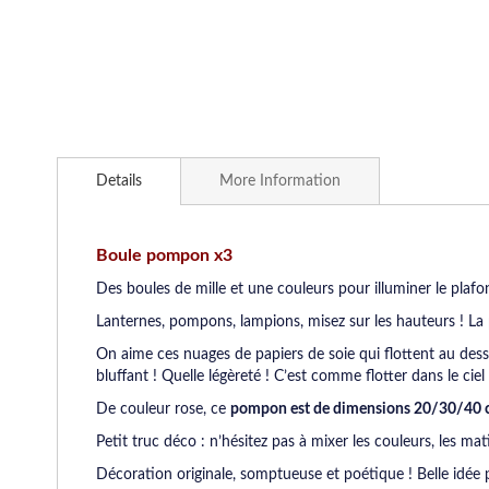
Skip
to
Details
More Information
the
beginning
of
the
Boule pompon x3
images
Des boules de mille et une couleurs pour illuminer le plafo
gallery
Lanternes, pompons, lampions, misez sur les hauteurs ! La 
On aime ces nuages de papiers de soie qui flottent au dessu
bluffant ! Quelle légèreté ! C’est comme flotter dans le ciel
De couleur rose, ce
pompon est de dimensions 20/30/40
Petit truc déco : n’hésitez pas à mixer les couleurs, les mat
Décoration originale, somptueuse et poétique ! Belle idée