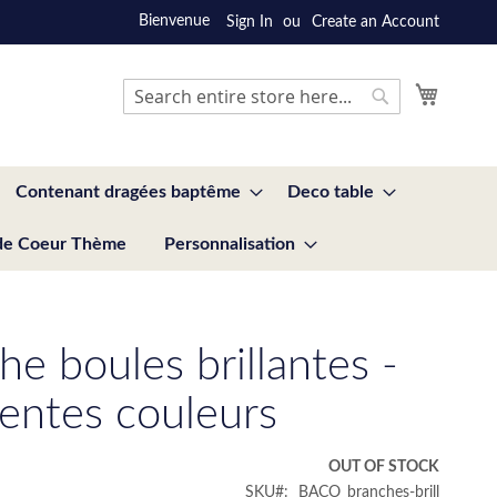
Bienvenue
Sign In
Create an Account
My Cart
Search
Search
Contenant dragées baptême
Deco table
de Coeur Thème
Personnalisation
he boules brillantes -
rentes couleurs
OUT OF STOCK
SKU
BACO_branches-brill