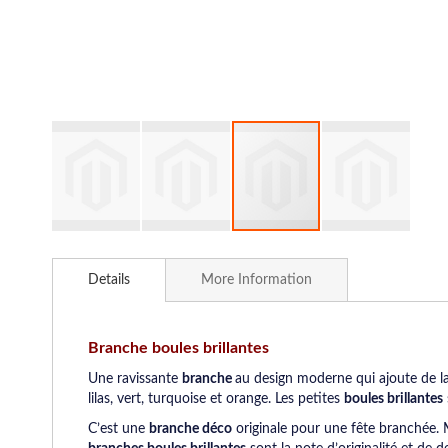
Skip
to
Details
More Information
the
beginning
of
the
Branche boules brillantes
images
Une ravissante
branche
au design moderne qui ajoute de la
gallery
lilas, vert, turquoise et orange. Les petites
boules
brillantes
C’est une
branche déco
originale pour une fête branchée. 