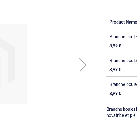
Product Name
Grouped
Branche boules
product
items
8,99 €
Branche boules
8,99 €
Branche boules 
8,99 €
Branche boules b
novatrice et ple