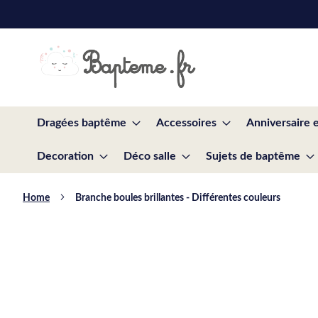
Skip
to
Content
Dragées baptême
Accessoires
Anniversaire 
Decoration
Déco salle
Sujets de baptême
Home
Branche boules brillantes - Différentes couleurs
Skip
to
the
end
of
the
images