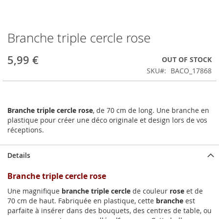
Branche triple cercle rose
Skip
to
the
5,99 €
OUT OF STOCK
beginning
SKU
BACO_17868
of
the
images
gallery
Branche triple cercle rose
, de 70 cm de long. Une branche en
plastique pour créer une déco originale et design lors de vos
réceptions.
Details
Branche triple cercle rose
Une magnifique
branche triple cercle
de couleur
rose
et de
70 cm de haut. Fabriquée en plastique, cette
branche
est
parfaite à insérer dans des bouquets, des centres de table, ou