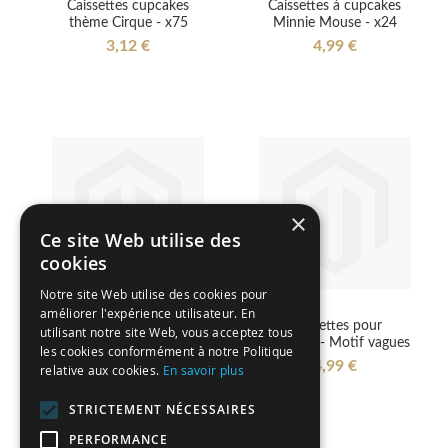
Caissettes cupcakes
Caissettes à cupcakes
thème Cirque - x75
Minnie Mouse - x24
3,12 €
4,99 €
×
Ce site Web utilise des
cookies
Notre site Web utilise des cookies pour
améliorer l'expérience utilisateur. En
Caissettes pour
Caissettes pour
utilisant notre site Web, vous acceptez tous
cupcakes - Motif zébré
cupcakes - Motif vagues
les cookies conformément à notre Politique
4,99 €
4,99 €
relative aux cookies.
En savoir plus
STRICTEMENT NÉCESSAIRES
PERFORMANCE