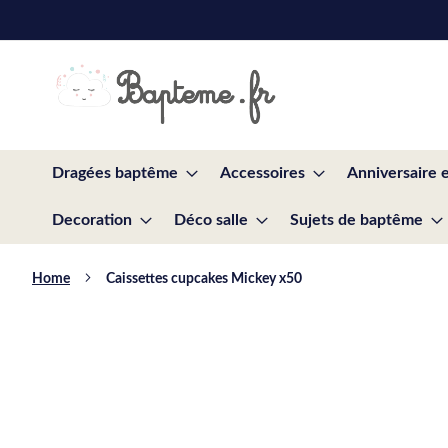
Skip
to
Content
Dragées baptême
Accessoires
Anniversaire 
Decoration
Déco salle
Sujets de baptême
Home
Caissettes cupcakes Mickey x50
Skip
to
the
end
of
the
images