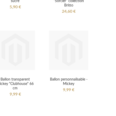
sucre
"Sorcier" collection
Britto
5,90 €
24,60 €
Ballon transparent
Ballon personnalisable -
ickey "Clubhouse" 66
Mickey
cm
9,99 €
9,99 €