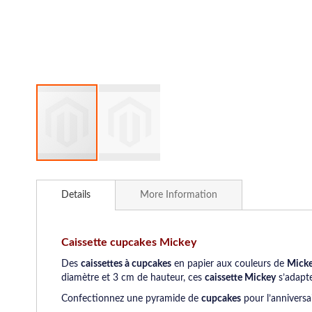
Skip
to
Details
More Information
the
beginning
of
the
Caissette cupcakes Mickey
images
Des
caissettes à cupcakes
en papier aux couleurs de
Mick
gallery
diamètre et 3 cm de hauteur, ces
caissette Mickey
s’adapte
Confectionnez une pyramide de
cupcakes
pour l’anniversai