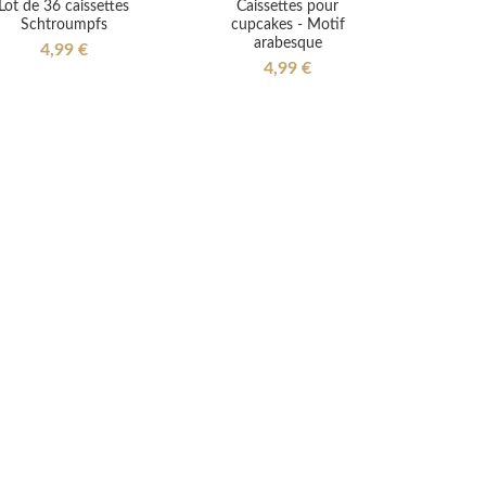
Lot de 36 caissettes
Caissettes pour
Schtroumpfs
cupcakes - Motif
arabesque
4,99 €
4,99 €