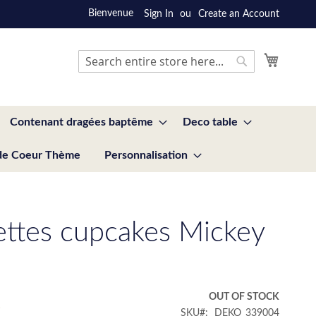
Bienvenue
Sign In
Create an Account
My Cart
Search
Search
Contenant dragées baptême
Deco table
de Coeur Thème
Personnalisation
ettes cupcakes Mickey
€
OUT OF STOCK
SKU
DEKO_339004