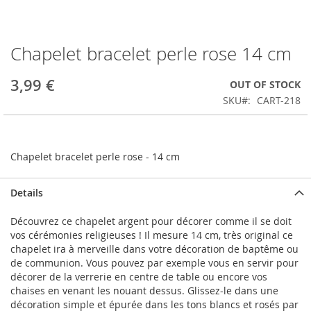
Chapelet bracelet perle rose 14 cm
Skip
to
the
3,99 €
OUT OF STOCK
beginning
SKU
CART-218
of
the
images
gallery
Chapelet bracelet perle rose - 14 cm
Details
Découvrez ce chapelet argent pour décorer comme il se doit
vos cérémonies religieuses ! Il mesure 14 cm, très original ce
chapelet ira à merveille dans votre décoration de baptême ou
de communion. Vous pouvez par exemple vous en servir pour
décorer de la verrerie en centre de table ou encore vos
chaises en venant les nouant dessus. Glissez-le dans une
décoration simple et épurée dans les tons blancs et rosés par