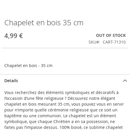
Chapelet en bois 35 cm
Skip
to
the
4,99 €
OUT OF STOCK
beginning
SKU
CART-71310
of
the
images
gallery
Chapelet en bois - 35 cm
Details
Vous recherchez des éléments symboliques et décoratifs à
l’occasion d’une fête religieuse ? Découvrez notre élégant
chapelet en bois mesurant 35 cm, vous pouvez vous en servir
pour n’importe quelle cérémonie religieuse que ce soit un
baptême ou une communion. Le chapelet est un élément
symbolique, que chaque Chrétien a en sa possession, ne
faites pas l’impasse dessus. 100% boisé, ce sublime chapelet