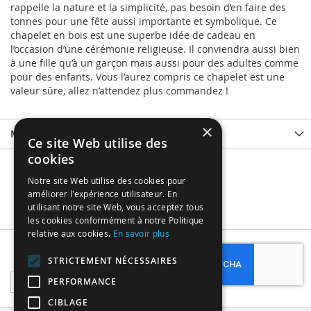
rappelle la nature et la simplicité, pas besoin d’en faire des
tonnes pour une fête aussi importante et symbolique. Ce
chapelet en bois est une superbe idée de cadeau en
l’occasion d’une cérémonie religieuse. Il conviendra aussi bien
à une fille qu’à un garçon mais aussi pour des adultes comme
pour des enfants. Vous l’aurez compris ce chapelet est une
valeur sûre, allez n’attendez plus commandez !
×
More Information
Ce site Web utilise des
cookies
Notre site Web utilise des cookies pour
améliorer l'expérience utilisateur. En
utilisant notre site Web, vous acceptez tous
les cookies conformément à notre Politique
relative aux cookies.
En savoir plus
Subscribe
STRICTEMENT NÉCESSAIRES
Sign
PERFORMANCE
Up
CIBLAGE
for