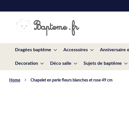
Skip
to
Content
Dragées baptême
Accessoires
Anniversaire 
Decoration
Déco salle
Sujets de baptême
Home
Chapelet en perle fleurs blanches et rose 49 cm
Skip
to
the
end
of
the
images