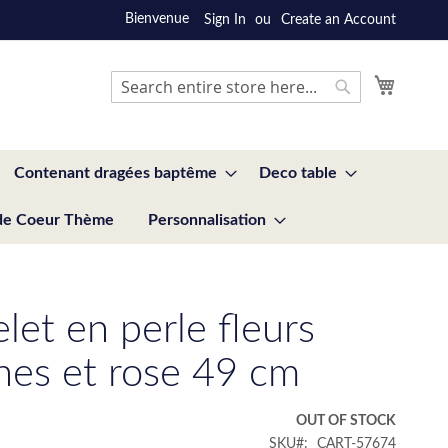
Bienvenue
Sign In
Create an Account
My Cart
Search
Search
Contenant dragées baptême
Deco table
de Coeur Thème
Personnalisation
let en perle fleurs
hes et rose 49 cm
€
OUT OF STOCK
SKU
CART-57674