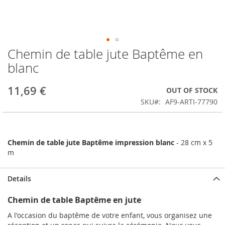
Chemin de table jute Baptême en
Skip
to
blanc
the
beginning
11,69 €
OUT OF STOCK
of
the
SKU
AF9-ARTI-77790
images
gallery
Chemin de table jute Baptême impression blanc
- 28 cm x 5
m
Details
Chemin de table Baptême en jute
A l'occasion du baptême de votre enfant, vous organisez une