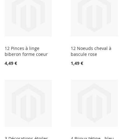
12 Pinces à linge
12 Noeuds cheval à
biberon forme coeur
bascule rose
4,49 €
1,49 €
3 Décorations étoiles
4 Bijoux tétine - bleu