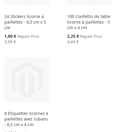
24 Stickers licorne à
100 Confettis de table
paillettes - 6,5 cm x 5
licorne à paillettes - 5
cm
cm x 4 cm
Special
Special
1,80 €
2,25 €
Regular Price
Regular Price
Price
Price
3,59 €
4,49 €
8 Etiquettes licornes à
paillettes avec rubans
- 6,5 cm x 4 cm