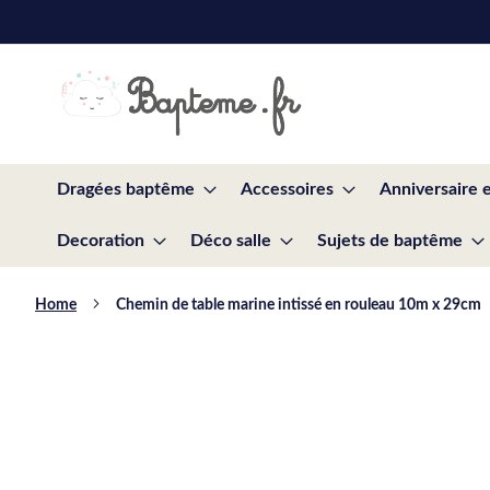
Skip
to
Content
Dragées baptême
Accessoires
Anniversaire 
Decoration
Déco salle
Sujets de baptême
Home
Chemin de table marine intissé en rouleau 10m x 29cm
Skip
to
the
end
of
the
images