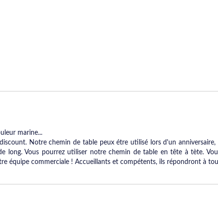
uleur marine...
discount. Notre chemin de table peux étre utilisé lors d'un anniversair
 long. Vous pourrez utiliser notre chemin de table en tête à tète. Vo
notre équipe commerciale ! Accueillants et compétents, ils répondront à t