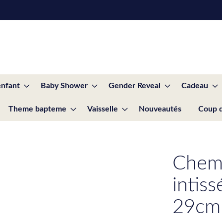
enfant
Baby Shower
Gender Reveal
Cadeau
Theme bapteme
Vaisselle
Nouveautés
Coup 
Chemi
intis
29cm