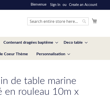
Bienvenue
Sign In
Create an Account
My Cart
Search
Search
Contenant dragées baptême
Deco table
de Coeur Thème
Personnalisation
n de table marine
sé en rouleau 10m x