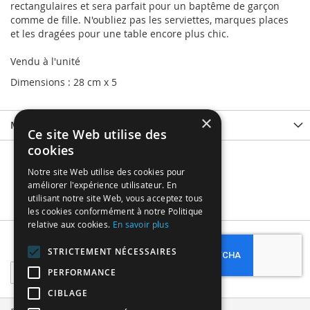
rectangulaires et sera parfait pour un baptême de garçon
comme de fille. N'oubliez pas les serviettes, marques places
et les dragées pour une table encore plus chic.
Vendu à l'unité
Dimensions : 28 cm x 5
×
More Information
Ce site Web utilise des
cookies
Notre site Web utilise des cookies pour
améliorer l'expérience utilisateur. En
utilisant notre site Web, vous acceptez tous
les cookies conformément à notre Politique
relative aux cookies.
En savoir plus
Subscribe
STRICTEMENT NÉCESSAIRES
Sign
PERFORMANCE
Up
CIBLAGE
for
Our