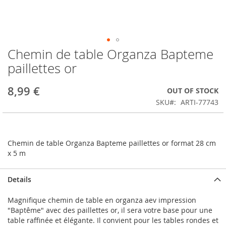
Chemin de table Organza Bapteme
Skip
to
paillettes or
the
beginning
8,99 €
OUT OF STOCK
of
the
SKU
ARTI-77743
images
gallery
Chemin de table Organza Bapteme paillettes or format 28 cm
x 5 m
Details
Magnifique chemin de table en organza aev impression
"Baptême" avec des paillettes or, il sera votre base pour une
table raffinée et élégante. Il convient pour les tables rondes et