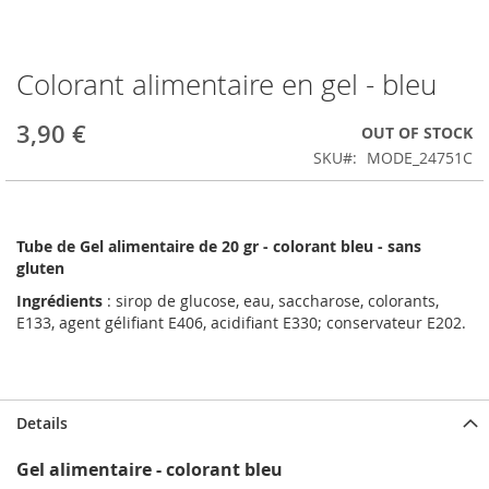
Colorant alimentaire en gel - bleu
Skip
to
the
3,90 €
OUT OF STOCK
beginning
SKU
MODE_24751C
of
the
images
gallery
Tube de Gel alimentaire de 20 gr - colorant bleu - sans
gluten
Ingrédients
: sirop de glucose, eau, saccharose, colorants,
E133, agent gélifiant E406, acidifiant E330; conservateur E202.
Details
Gel alimentaire - colorant bleu