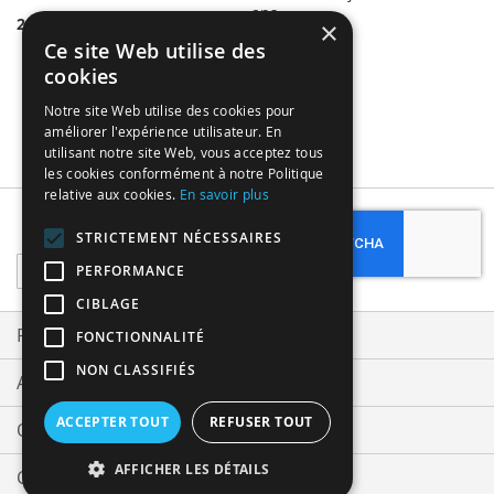
ans
2,99 €
×
4,49 €
Ce site Web utilise des
cookies
Notre site Web utilise des cookies pour
améliorer l'expérience utilisateur. En
utilisant notre site Web, vous acceptez tous
les cookies conformément à notre Politique
relative aux cookies.
En savoir plus
Subscribe
STRICTEMENT NÉCESSAIRES
Sign
PERFORMANCE
Up
CIBLAGE
for
Our
Privacy and Cookie Policy
FONCTIONNALITÉ
Newsletter:
NON CLASSIFIÉS
Advanced Search
ACCEPTER TOUT
REFUSER TOUT
Orders and Returns
AFFICHER LES DÉTAILS
Contact Us