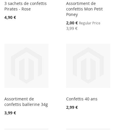
3 sachets de confettis
Assortiment de
Pirates - Rose
confettis Mon Petit
Poney
4,90 €
Special
2,00 €
Regular Price
Price
3,99 €
Assortiment de
Confettis 40 ans
confettis ballerine 34g
2,99 €
3,99 €