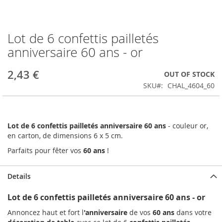
Lot de 6 confettis pailletés
Skip
to
anniversaire 60 ans - or
the
beginning
2,43 €
OUT OF STOCK
of
the
SKU
CHAL_4604_60
images
gallery
Lot de 6 confettis pailletés anniversaire 60 ans
- couleur or,
en carton, de dimensions 6 x 5 cm.
Parfaits pour fêter vos
60 ans
!
Details
Lot de 6 confettis pailletés anniversaire 60 ans - or
Annoncez haut et fort l
'anniversaire
de vos
60 ans
dans votre