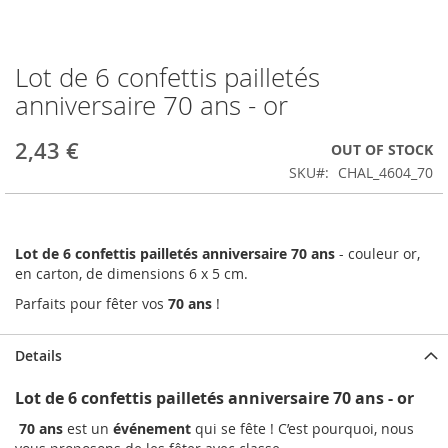
Lot de 6 confettis pailletés
Skip
to
anniversaire 70 ans - or
the
beginning
2,43 €
OUT OF STOCK
of
the
SKU
CHAL_4604_70
images
gallery
Lot de 6 confettis pailletés anniversaire 70 ans
- couleur or,
en carton, de dimensions 6 x 5 cm.
Parfaits pour fêter vos
70 ans
!
Details
Lot de 6 confettis pailletés anniversaire 70 ans - or
70 ans
est un
événement
qui se fête ! C’est pourquoi, nous