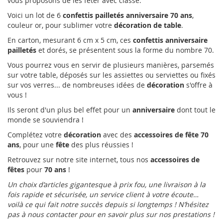
vous proposons de les fêter avec classe.
Voici un lot de 6
confettis pailletés anniversaire 70 ans
,
couleur or, pour sublimer votre
décoration de table
.
En carton, mesurant 6 cm x 5 cm, ces
confettis anniversaire
pailletés
et dorés, se présentent sous la forme du nombre 70.
Vous pourrez vous en servir de plusieurs manières, parsemés
sur votre table, déposés sur les assiettes ou serviettes ou fixés
sur vos verres... de nombreuses idées de
décoration
s'offre à
vous !
Ils seront d'un plus bel effet pour un
anniversaire
dont tout le
monde se souviendra !
Complétez votre
décoration
avec des
accessoires de fête 70
ans
, pour une
fête
des plus réussies !
Retrouvez sur notre site internet, tous nos
accessoires de
fêtes
pour
70 ans
!
Un choix d’articles gigantesque à prix fou, une livraison à la
fois rapide et sécurisée, un service client à votre écoute…
voilà ce qui fait notre succès depuis si longtemps ! N’hésitez
pas à nous contacter pour en savoir plus sur nos prestations !