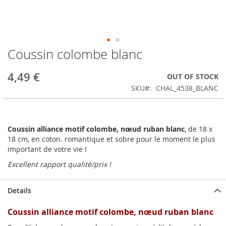
Coussin colombe blanc
Skip
to
the
4,49 €
OUT OF STOCK
beginning
SKU
CHAL_4538_BLANC
of
the
images
gallery
Coussin alliance motif colombe, nœud ruban blanc
, de 18 x
18 cm, en coton. romantique et sobre pour le moment le plus
important de votre vie !
Excellent rapport qualité/prix !
Details
Coussin alliance motif colombe, nœud ruban blanc