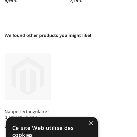
9,99 €
7,19 €
We found other products you might like!
Nappe rectangulaire
diamant - blanc
×
29,99 €
Ce site Web utilise des
cookies