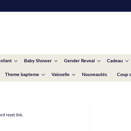
enfant
Baby Shower
Gender Reveal
Cadeau
Theme bapteme
Vaisselle
Nouveautés
Coup 
d reset link.