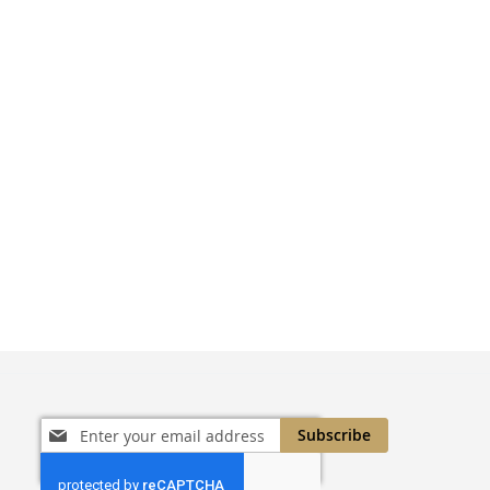
Sign
Subscribe
Up
for