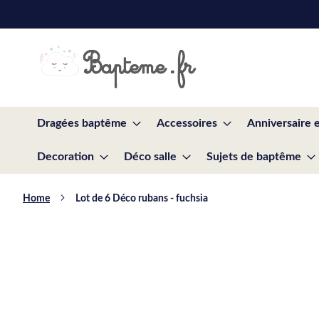
Skip
to
Content
Dragées baptême
Accessoires
Anniversaire 
Decoration
Déco salle
Sujets de baptême
Home
Lot de 6 Déco rubans - fuchsia
Skip
to
the
end
of
the
images