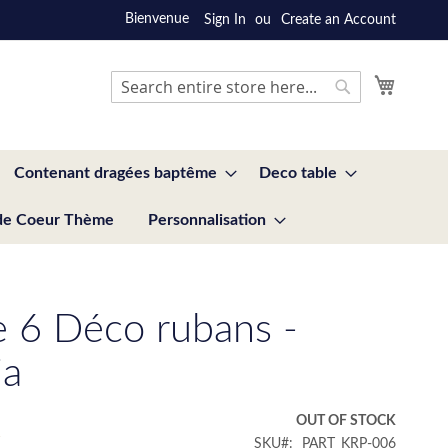
Bienvenue
Sign In
Create an Account
My Cart
Search
Search
Contenant dragées baptême
Deco table
de Coeur Thème
Personnalisation
e 6 Déco rubans -
ia
€
OUT OF STOCK
SKU
PART_KRP-006