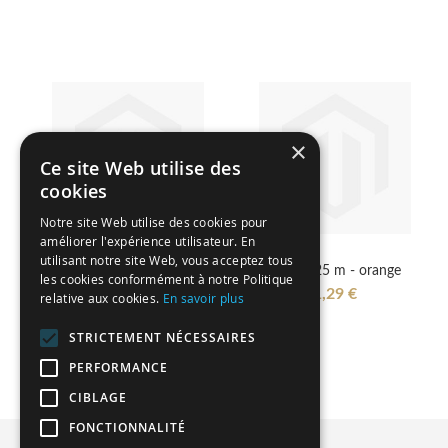
×
Ce site Web utilise des
cookies
Notre site Web utilise des cookies pour
améliorer l'expérience utilisateur. En
utilisant notre site Web, vous acceptez tous
Raphia 25 m - turquoise
Raphia 25 m - orange
les cookies conformément à notre Politique
1,29 €
1,29 €
relative aux cookies.
En savoir plus
STRICTEMENT NÉCESSAIRES
PERFORMANCE
CIBLAGE
FONCTIONNALITÉ