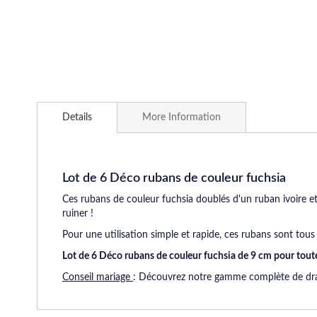
Skip
to
Details
More Information
the
beginning
of
the
images
Lot de 6 Déco rubans de couleur fuchsia
gallery
Ces rubans de couleur fuchsia doublés d'un ruban ivoire e
ruiner !
Pour une utilisation simple et rapide, ces rubans sont tous
Lot de 6 Déco rubans de couleur fuchsia de 9 cm pour tout
Conseil mariage
: Découvrez notre gamme complète de dragée