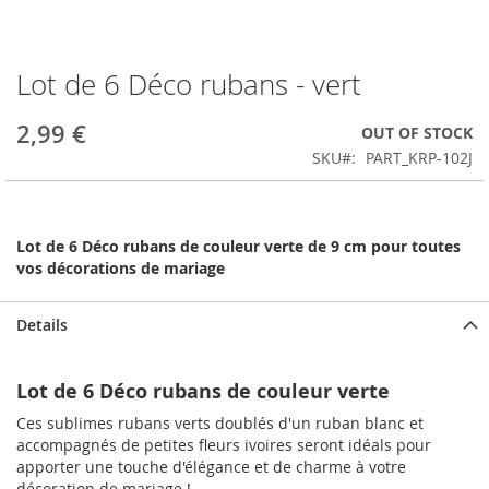
Lot de 6 Déco rubans - vert
Skip
to
the
2,99 €
OUT OF STOCK
beginning
SKU
PART_KRP-102J
of
the
images
gallery
Lot de 6 Déco rubans de couleur verte de 9 cm pour toutes
vos décorations de mariage
Details
Lot de 6 Déco rubans de couleur verte
Ces sublimes rubans verts doublés d'un ruban blanc et
accompagnés de petites fleurs ivoires seront idéals pour
apporter une touche d'élégance et de charme à votre
décoration de mariage !