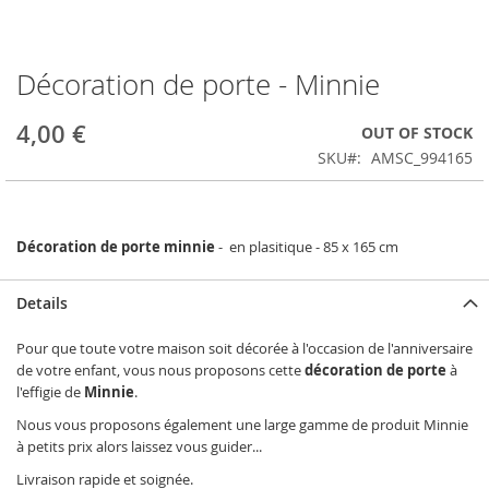
Décoration de porte - Minnie
Skip
to
the
4,00 €
OUT OF STOCK
beginning
SKU
AMSC_994165
of
the
images
gallery
Décoration de porte minnie
- en plasitique - 85 x 165 cm
Details
Pour que toute votre maison soit décorée à l'occasion de l'anniversaire
de votre enfant, vous nous proposons cette
décoration de porte
à
l'effigie de
Minnie
.
Nous vous proposons également une large gamme de produit Minnie
à petits prix alors laissez vous guider...
Livraison rapide et soignée.