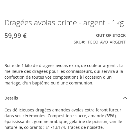
Dragées avolas prime - argent - 1kg
Skip
to
the
59,99 €
OUT OF STOCK
beginning
SKU
PECO_AVO_ARGENT
of
the
images
gallery
Boite de 1 kilo de dragées avolas extra, de couleur argent : La
meilleure des dragées pour les connaisseurs, qui servira à la
confection de toutes vos compositions à l'occasion d'un
mariage, d'un baptême ou d'une communion.
Details
Ces délicieuses dragées amandes avolas extra feront fureur
dans vos cérémonies. Composition : sucre, amande (35%),
épaississants : gomme arabique, gelatine de poisson, vanille
naturelle, colorants : E171,E174. Traces de noisette.