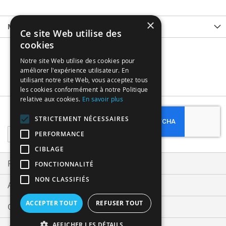
×
More Information
Ce site Web utilise des
cookies
Notre site Web utilise des cookies pour
améliorer l'expérience utilisateur. En
utilisant notre site Web, vous acceptez tous
les cookies conformément à notre Politique
relative aux cookies.
En savoir plus
Subscribe
STRICTEMENT NÉCESSAIRES
Sign
PERFORMANCE
Up
CIBLAGE
for
Our
Privacy and Cookie Policy
FONCTIONNALITÉ
Newsletter:
NON CLASSIFIÉS
Advanced Search
ACCEPTER TOUT
REFUSER TOUT
Orders and Returns
AFFICHER LES DÉTAILS