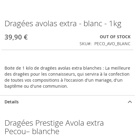
Dragées avolas extra - blanc - 1kg
Skip
to
the
39,90 €
OUT OF STOCK
beginning
SKU
PECO_AVO_BLANC
of
the
images
gallery
Boite de 1 kilo de dragées avolas extra blanches : La meilleure
des dragées pour les connaisseurs, qui servira à la confection
de toutes vos compositions à l'occasion d'un mariage, d'un
baptême ou d'une communion.
Details
Dragées Prestige Avola extra
Pecou– blanche