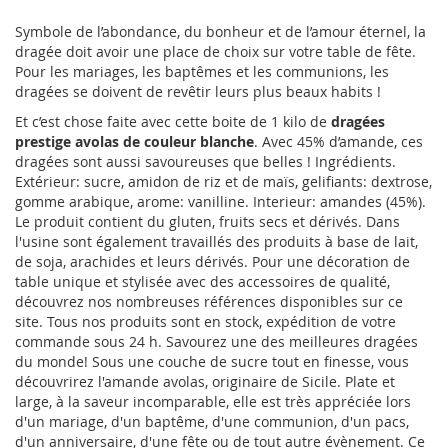
Symbole de l’abondance, du bonheur et de l’amour éternel, la
dragée doit avoir une place de choix sur votre table de fête.
Pour les mariages, les baptêmes et les communions, les
dragées se doivent de revêtir leurs plus beaux habits !
Et c’est chose faite avec cette boite de 1 kilo de
dragées
prestige avolas de couleur blanche
. Avec 45% d’amande, ces
dragées sont aussi savoureuses que belles ! Ingrédients.
Extérieur: sucre, amidon de riz et de maïs, gelifiants: dextrose,
gomme arabique, arome: vanilline. Interieur: amandes (45%).
Le produit contient du gluten, fruits secs et dérivés. Dans
l'usine sont également travaillés des produits à base de lait,
de soja, arachides et leurs dérivés. Pour une décoration de
table unique et stylisée avec des accessoires de qualité,
découvrez nos nombreuses références disponibles sur ce
site. Tous nos produits sont en stock, expédition de votre
commande sous 24 h. Savourez une des meilleures dragées
du monde! Sous une couche de sucre tout en finesse, vous
découvrirez l'amande avolas, originaire de Sicile. Plate et
large, à la saveur incomparable, elle est très appréciée lors
d'un mariage, d'un baptême, d'une communion, d'un pacs,
d'un anniversaire, d'une fête ou de tout autre évènement. Ce