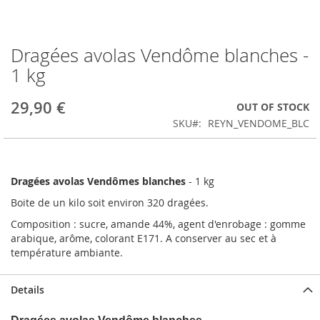
Dragées avolas Vendôme blanches -
Skip
to
1 kg
the
beginning
29,90 €
OUT OF STOCK
of
the
SKU
REYN_VENDOME_BLC
images
gallery
Dragées avolas Vendômes blanches
- 1 kg
Boite de un kilo soit environ 320 dragées.
Composition : sucre, amande 44%, agent d'enrobage : gomme
arabique, arôme, colorant E171. A conserver au sec et à
température ambiante.
Details