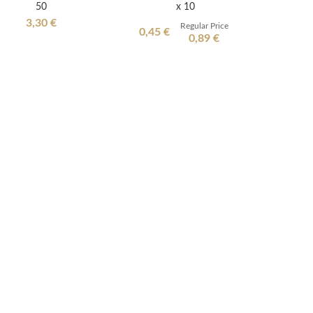
50
x 10
3,30 €
Regular Price
Special
0,45 €
0,89 €
Price