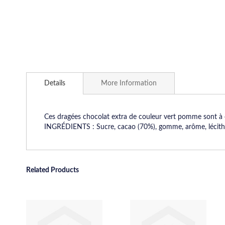
Skip
to
Details
More Information
the
beginning
of
the
Ces dragées chocolat extra de couleur vert pomme sont à of
images
INGRÉDIENTS : Sucre, cacao (70%), gomme, arôme, lécithin
gallery
Related Products