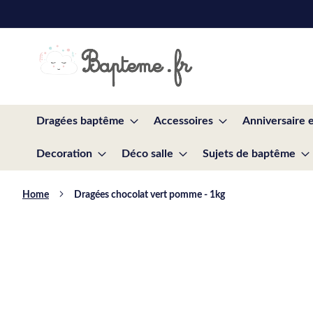
Skip
to
Content
Dragées baptême
Accessoires
Anniversaire 
Decoration
Déco salle
Sujets de baptême
Home
Dragées chocolat vert pomme - 1kg
Skip
to
the
end
of
the
images