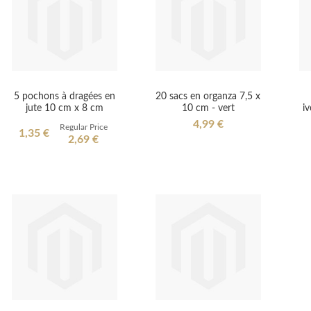
5 pochons à dragées en
20 sacs en organza 7,5 x
jute 10 cm x 8 cm
10 cm - vert
iv
4,99 €
Regular Price
Special
1,35 €
2,69 €
Price