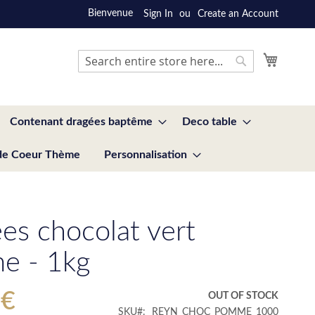
Bienvenue
Sign In
Create an Account
My Cart
Search
Search
Contenant dragées baptême
Deco table
de Coeur Thème
Personnalisation
es chocolat vert
e - 1kg
 €
OUT OF STOCK
SKU
REYN_CHOC_POMME_1000