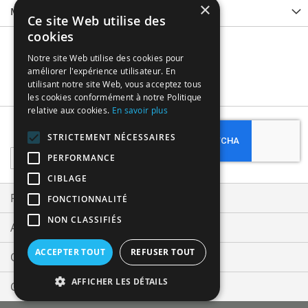
×
More Information
Ce site Web utilise des
cookies
Notre site Web utilise des cookies pour
améliorer l'expérience utilisateur. En
utilisant notre site Web, vous acceptez tous
les cookies conformément à notre Politique
relative aux cookies.
En savoir plus
Subscribe
STRICTEMENT NÉCESSAIRES
Sign
PERFORMANCE
Up
CIBLAGE
for
Our
Privacy and Cookie Policy
FONCTIONNALITÉ
Newsletter:
NON CLASSIFIÉS
Advanced Search
ACCEPTER TOUT
REFUSER TOUT
Orders and Returns
AFFICHER LES DÉTAILS
Contact Us