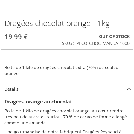
Dragées chocolat orange - 1kg
Skip
to
the
19,99 €
OUT OF STOCK
beginning
SKU
PECO_CHOC_MANDA_1000
of
the
images
gallery
Boite de 1 kilo de dragées chocolat extra (70%) de couleur
orange.
Details
Dragées orange au chocolat
Boite de 1 kilo de dragées chocolat orange au cœur rendre
très peu de sucre et surtout 70 % de cacao de forme allongé
comme une amande
.
Une gourmandise de notre fabriquent Dragées Reynaud à