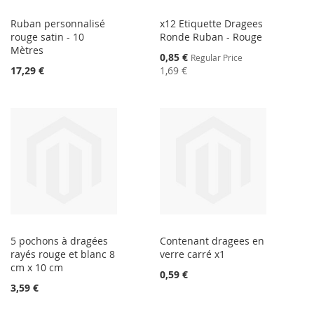
Ruban personnalisé
x12 Etiquette Dragees
rouge satin - 10
Ronde Ruban - Rouge
Mètres
Special
0,85 €
Regular Price
Price
17,29 €
1,69 €
5 pochons à dragées
Contenant dragees en
rayés rouge et blanc 8
verre carré x1
cm x 10 cm
0,59 €
3,59 €