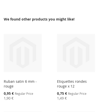
We found other products you might like!
Ruban satin 6 mm -
Etiquettes rondes
rouge
rouge x 12
Special
Special
0,95 €
0,75 €
Regular Price
Regular Price
Price
Price
1,90 €
1,49 €