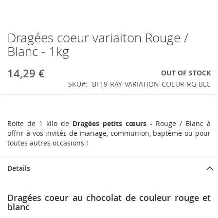
Dragées coeur variaiton Rouge /
Skip
to
Blanc - 1kg
the
beginning
14,29 €
OUT OF STOCK
of
the
SKU
BF19-RAY-VARIATION-COEUR-RG-BLC
images
gallery
Boite de 1 kilo de
Dragées petits cœurs
- Rouge / Blanc à
offrir à vos invités de mariage, communion, baptême ou pour
toutes autres occasions !
Details
Dragées coeur au chocolat de couleur rouge et
blanc