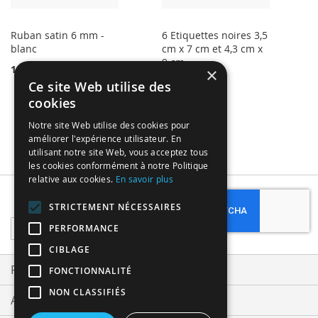
Ruban satin 6 mm -
6 Etiquettes noires 3,5
blanc
cm x 7 cm et 4,3 cm x
9 cm
1,99 €
×
1,99 €
Ce site Web utilise des
cookies
Notre site Web utilise des cookies pour
améliorer l'expérience utilisateur. En
utilisant notre site Web, vous acceptez tous
les cookies conformément à notre Politique
relative aux cookies.
En savoir plus
Subscribe
STRICTEMENT NÉCESSAIRES
Sign
PERFORMANCE
Up
CIBLAGE
for
Our
Privacy and Cookie Policy
FONCTIONNALITÉ
Newsletter:
NON CLASSIFIÉS
Advanced Search