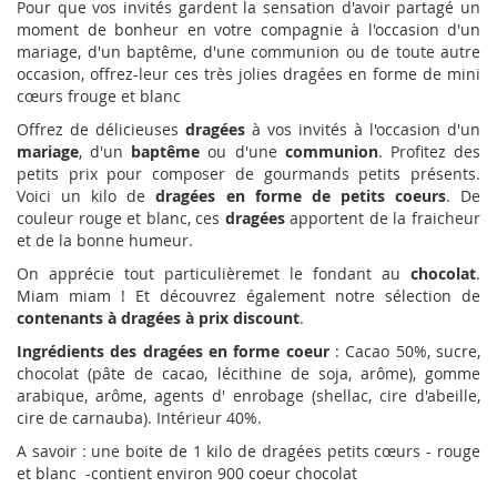
Pour que vos invités gardent la sensation d'avoir partagé un
moment de bonheur en votre compagnie à l'occasion d'un
mariage, d'un baptême, d'une communion ou de toute autre
occasion, offrez-leur ces très jolies dragées en forme de mini
cœurs frouge et blanc
Offrez de délicieuses
dragées
à vos invités à l'occasion d'un
mariage
, d'un
baptême
ou d'une
communion
. Profitez des
petits prix pour composer de gourmands petits présents.
Voici un kilo de
dragées en forme de petits coeurs
. De
couleur rouge et blanc, ces
dragées
apportent de la fraicheur
et de la bonne humeur.
On apprécie tout particulièremet le fondant au
chocolat
.
Miam miam ! Et découvrez également notre sélection de
contenants à dragées à prix discount
.
Ingrédients des dragées en forme coeur
: Cacao 50%, sucre,
chocolat (pâte de cacao, lécithine de soja, arôme), gomme
arabique, arôme, agents d' enrobage (shellac, cire d'abeille,
cire de carnauba). Intérieur 40%.
A savoir : une boite de 1 kilo de dragées petits cœurs - rouge
et blanc -contient environ 900 coeur chocolat