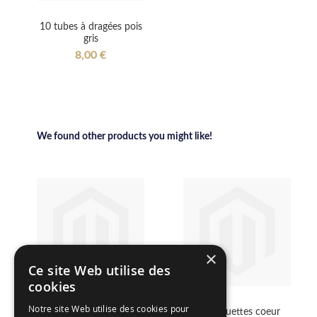
10 tubes à dragées pois
gris
8,00 €
We found other products you might like!
×
Ce site Web utilise des
cookies
Notre site Web utilise des cookies pour
10 étiquettes blanches
50 Etiquettes coeur