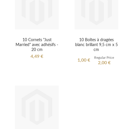
10 Cornets "Just
10 Boîtes à dragées
Married" avec adhésifs -
blanc brillant 9,5 cm x 5
20 cm
cm
4,49 €
Regular Price
Special
1,00 €
2,00 €
Price