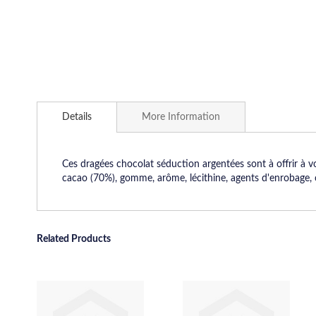
Skip
to
Details
More Information
the
beginning
of
the
Ces dragées chocolat séduction argentées sont à offrir à 
images
cacao (70%), gomme, arôme, lécithine, agents d'enrobage, 
gallery
Related Products