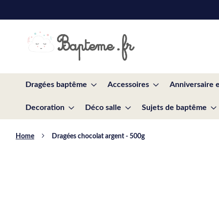
Skip
to
Content
Dragées baptême
Accessoires
Anniversaire 
Decoration
Déco salle
Sujets de baptême
Home
Dragées chocolat argent - 500g
Skip
to
the
end
of
the
images