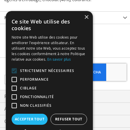
×
More Information
Ce site Web utilise des
cookies
Notre site Web utilise des cookies pour
améliorer l'expérience utilisateur. En
utilisant notre site Web, vous acceptez tous
les cookies conformément à notre Politique
relative aux cookies.
En savoir plus
Subscribe
STRICTEMENT NÉCESSAIRES
Sign
PERFORMANCE
Up
CIBLAGE
for
Our
Privacy and Cookie Policy
FONCTIONNALITÉ
Newsletter:
NON CLASSIFIÉS
Advanced Search
ACCEPTER TOUT
REFUSER TOUT
Orders and Returns