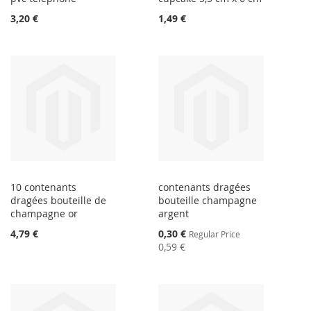
3,20 €
1,49 €
10 contenants
contenants dragées
dragées bouteille de
bouteille champagne
champagne or
argent
Special
4,79 €
0,30 €
Regular Price
Price
0,59 €