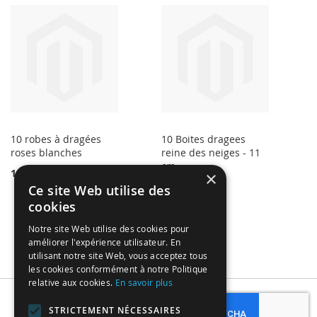
10 robes à dragées
10 Boites dragees
roses blanches
reine des neiges - 11
cm
18,99 €
×
18,00 €
Ce site Web utilise des
cookies
Notre site Web utilise des cookies pour
améliorer l'expérience utilisateur. En
utilisant notre site Web, vous acceptez tous
les cookies conformément à notre Politique
relative aux cookies.
En savoir plus
Subscribe
STRICTEMENT NÉCESSAIRES