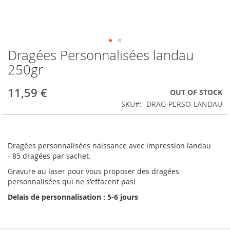
Dragées Personnalisées landau
Skip
to
250gr
the
beginning
11,59 €
OUT OF STOCK
of
the
SKU
DRAG-PERSO-LANDAU
images
gallery
Dragées personnalisées naissance avec impression landau
- 85 dragées par sachet.
Gravure au laser pour vous proposer des dragées
personnalisées qui ne s'effacent pas!
Delais de personnalisation : 5-6 jours