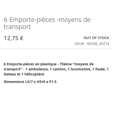
6 Emporte-pièces -moyens de
Skip
to
transport
the
beginning
12,75 €
OUT OF STOCK
of
the
SKU
MODE_30274
images
gallery
6 Emporte-pièces en plastique - Thème "moyens de
transport" - 1 ambulance, 1 camion, 1 locomotive, 1 fusée, 1
bateau et 1 hélicoptère
Dimensions L5/7 x H5/6 x P1.5