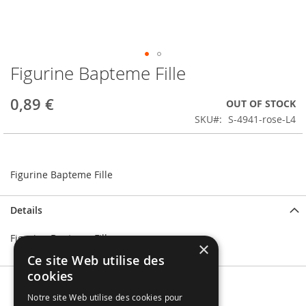
Figurine Bapteme Fille
Skip
to
the
0,89 €
OUT OF STOCK
beginning
SKU
S-4941-rose-L4
of
the
images
gallery
Figurine Bapteme Fille
Details
Figurine Bapteme Fille
×
Ce site Web utilise des
cookies
Notre site Web utilise des cookies pour