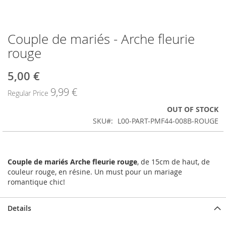
Couple de mariés - Arche fleurie
Skip
to
rouge
the
beginning
5,00 €
Special
of
Price
the
9,99 €
Regular Price
images
gallery
OUT OF STOCK
SKU
L00-PART-PMF44-008B-ROUGE
Couple de mariés Arche fleurie rouge
, de 15cm de haut, de
couleur rouge, en résine. Un must pour un mariage
romantique chic!
Details