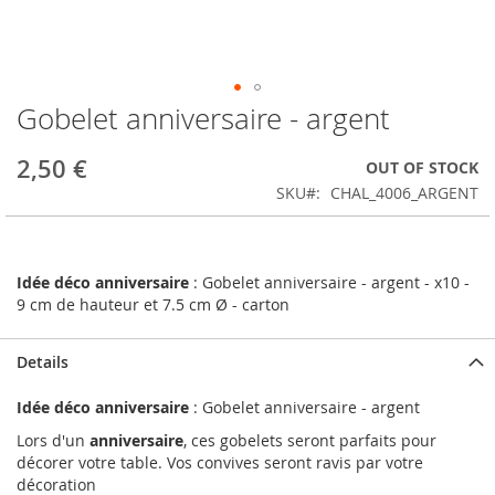
Gobelet anniversaire - argent
Skip
to
the
2,50 €
OUT OF STOCK
beginning
SKU
CHAL_4006_ARGENT
of
the
images
gallery
Idée déco anniversaire
: Gobelet anniversaire - argent - x10 -
9 cm de hauteur et 7.5 cm Ø - carton
Details
Idée déco anniversaire
: Gobelet anniversaire - argent
Lors d'un
anniversaire
, ces gobelets seront parfaits pour
décorer votre table. Vos convives seront ravis par votre
décoration