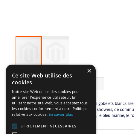
×
Skip
Ce site Web utilise des
to
cookies
Details
More Information
the
beginning
Notre site Web utilise des cookies pour
of
améliorer l'expérience utilisateur. En
the
utilisant notre site Web, vous acceptez tous
Nous vous proposons ces magnifiques gobelets blancs liseré 
images
les cookies conformément à notre Politique
d'anniversaires, de baptêmes, de baby showers, de communio
relative aux cookies.
En savoir plus
gallery
thème choisi, comme le bleu ciel, le lin, le bleu marine, le
STRICTEMENT NÉCESSAIRES