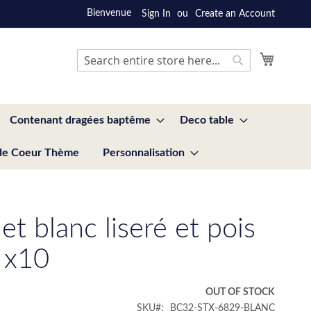
Bienvenue
Sign In
Create an Account
My Cart
Search
Search
Contenant dragées baptême
Deco table
de Coeur Thème
Personnalisation
et blanc liseré et pois
 x10
€
OUT OF STOCK
SKU
BC32-STX-6829-BLANC