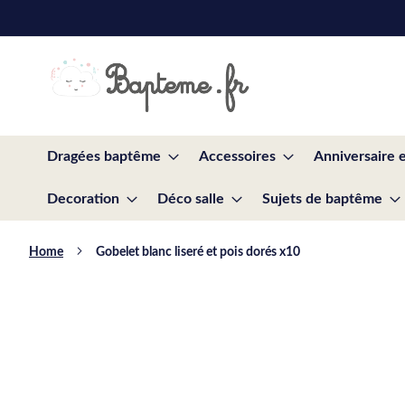
Skip
to
Content
Dragées baptême
Accessoires
Anniversaire 
Decoration
Déco salle
Sujets de baptême
Home
Gobelet blanc liseré et pois dorés x10
Skip
to
the
end
of
the
images