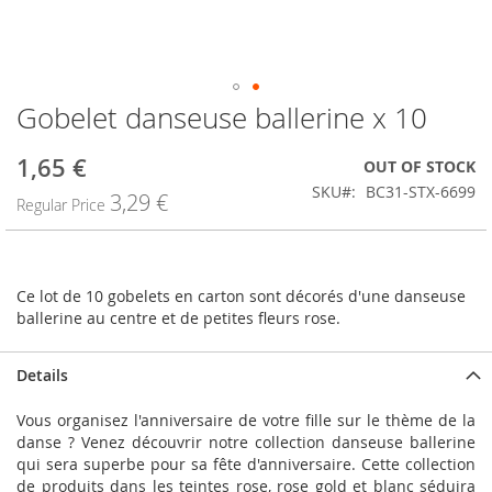
Gobelet danseuse ballerine x 10
Skip
to
the
1,65 €
Special
OUT OF STOCK
beginning
Price
SKU
BC31-STX-6699
3,29 €
of
Regular Price
the
images
gallery
Ce lot de 10 gobelets en carton sont décorés d'une danseuse
ballerine au centre et de petites fleurs rose.
Details
Vous organisez l'anniversaire de votre fille sur le thème de la
danse ? Venez découvrir notre collection danseuse ballerine
qui sera superbe pour sa fête d'anniversaire. Cette collection
de produits dans les teintes rose, rose gold et blanc séduira