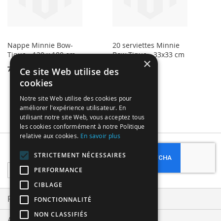
Nappe Minnie Bow-
20 serviettes Minnie
Tique - 120 x 180 cm
Bow-Tique - 33x33 cm
×
7,50 €
3,99 €
Ce site Web utilise des
cookies
Notre site Web utilise des cookies pour
améliorer l'expérience utilisateur. En
utilisant notre site Web, vous acceptez tous
les cookies conformément à notre Politique
relative aux cookies.
En savoir plus
Subscribe
STRICTEMENT NÉCESSAIRES
Sign
PERFORMANCE
Up
CIBLAGE
for
Our
Privacy and Cookie Policy
FONCTIONNALITÉ
Newsletter:
NON CLASSIFIÉS
Advanced Search