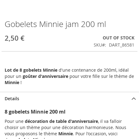
Gobelets Minnie jam 200 ml
Skip
to
the
2,50 €
OUT OF STOCK
beginning
SKU
DART_86581
of
the
images
gallery
Lot de 8
gobelets Minnie
d'une contenance de 200ml, idéal
pour un
goûter d'anniversaire
pour votre fille sur le thème de
Minnie
!
Details
8 gobelets Minnie 200 ml
Pour une
décoration de table d'anniversaire
, il va falloir
choisir un thème pour une décoration harmonieuse. Nous
vous proposons le thème
Minnie
. Pour l'occasion, voici