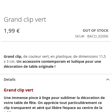
Grand clip vert
Skip
to
the
1,99 €
OUT OF STOCK
beginning
SKU
BACO_92006
of
the
images
gallery
Grand clip,
de couleur vert, en plastique, de dimensions 11,5
x 3 cm.
Un accessoire contemporain et ludique pour une
décoration de table originale !
Details
Grand clip vert
Une immense pince à linge pour sublimer la décoration de
votre table de fête. On apprécie tout particulièrement ce
clip transparent et aéré qui libère l’espace au centre de la