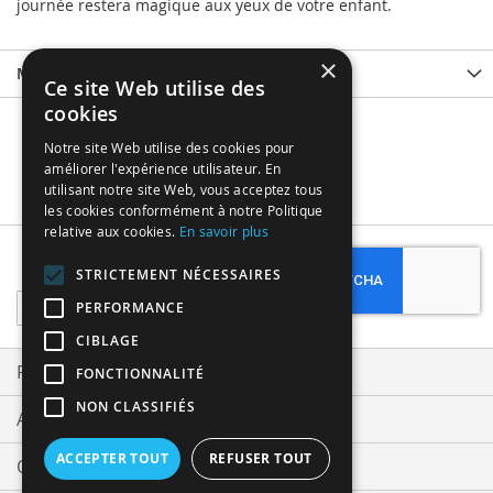
journée restera magique aux yeux de votre enfant.
×
More Information
Ce site Web utilise des
cookies
Notre site Web utilise des cookies pour
améliorer l'expérience utilisateur. En
utilisant notre site Web, vous acceptez tous
les cookies conformément à notre Politique
relative aux cookies.
En savoir plus
Subscribe
STRICTEMENT NÉCESSAIRES
Sign
PERFORMANCE
Up
CIBLAGE
for
Our
Privacy and Cookie Policy
FONCTIONNALITÉ
Newsletter:
NON CLASSIFIÉS
Advanced Search
ACCEPTER TOUT
REFUSER TOUT
Orders and Returns