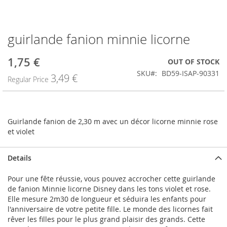
guirlande fanion minnie licorne
Skip
to
the
1,75 €
Special
OUT OF STOCK
beginning
Price
SKU
BD59-ISAP-90331
3,49 €
of
Regular Price
the
images
gallery
Guirlande fanion de 2,30 m avec un décor licorne minnie rose
et violet
Details
Pour une fête réussie, vous pouvez accrocher cette guirlande
de fanion Minnie licorne Disney dans les tons violet et rose.
Elle mesure 2m30 de longueur et séduira les enfants pour
l'anniversaire de votre petite fille. Le monde des licornes fait
rêver les filles pour le plus grand plaisir des grands. Cette