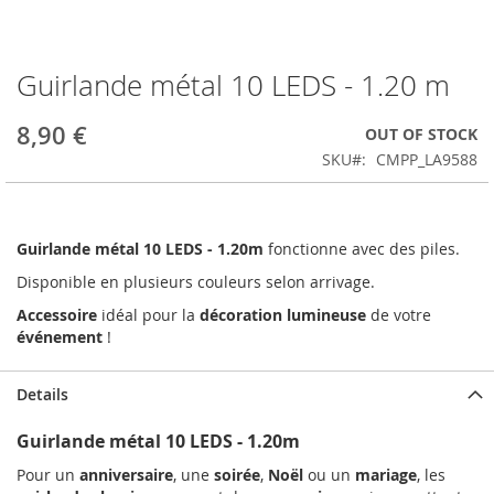
Guirlande métal 10 LEDS - 1.20 m
Skip
to
the
8,90 €
OUT OF STOCK
beginning
SKU
CMPP_LA9588
of
the
images
gallery
Guirlande métal 10 LEDS - 1.20m
fonctionne avec des piles.
Disponible en plusieurs couleurs selon arrivage.
Accessoire
idéal pour la
décoration
lumineuse
de votre
événement
!
Details
Guirlande métal 10 LEDS - 1.20m
Pour un
anniversaire
, une
soirée
,
Noël
ou un
mariage
, les