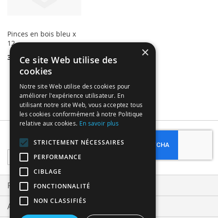
Pinces en bois bleu x
12
×
3,99 €
Ce site Web utilise des
cookies
Notre site Web utilise des cookies pour
améliorer l'expérience utilisateur. En
utilisant notre site Web, vous acceptez tous
les cookies conformément à notre Politique
relative aux cookies.
En savoir plus
Subscribe
STRICTEMENT NÉCESSAIRES
Sign
PERFORMANCE
Up
CIBLAGE
for
Our
Privacy and Cookie Policy
FONCTIONNALITÉ
Newsletter:
NON CLASSIFIÉS
Advanced Search