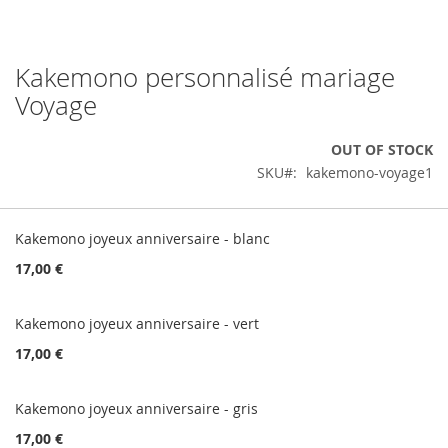
Kakemono personnalisé mariage
Skip
to
Voyage
the
beginning
OUT OF STOCK
of
the
SKU
kakemono-voyage1
images
gallery
Grouped
product
Kakemono joyeux anniversaire - blanc
items
17,00 €
Kakemono joyeux anniversaire - vert
17,00 €
Kakemono joyeux anniversaire - gris
17,00 €