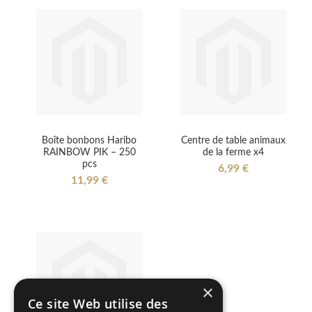
Boîte bonbons Haribo
Centre de table animaux
RAINBOW PIK – 250
de la ferme x4
pcs
6,99 €
11,99 €
×
Ce site Web utilise des