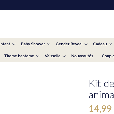
enfant
Baby Shower
Gender Reveal
Cadeau
Theme bapteme
Vaisselle
Nouveautés
Coup 
Kit d
anima
14,99