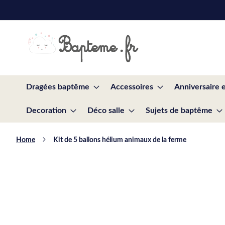
Skip
to
Content
Dragées baptême
Accessoires
Anniversaire 
Decoration
Déco salle
Sujets de baptême
Home
Kit de 5 ballons hélium animaux de la ferme
Skip
to
the
end
of
the
images