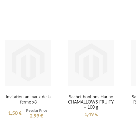
Invitation animaux de la
Sachet bonbons Haribo
Sa
ferme x8
CHAMALLOWS FRUITY
R
– 100 g
Regular Price
Special
1,50 €
1,49 €
2,99 €
Price