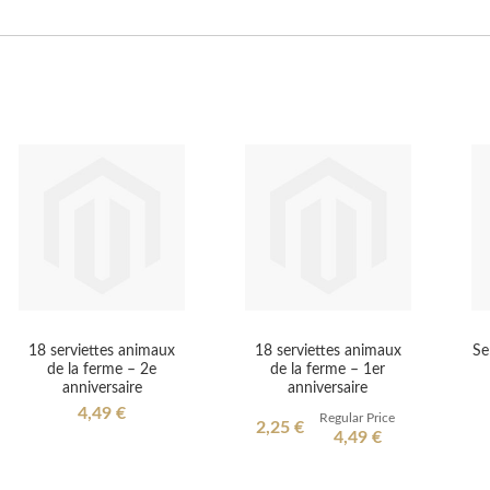
18 serviettes animaux
18 serviettes animaux
Se
de la ferme – 2e
de la ferme – 1er
anniversaire
anniversaire
4,49 €
Regular Price
Special
2,25 €
4,49 €
Price