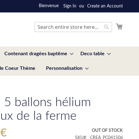
Bienvenue
Sign In
Create an Account
My Cart
Search
Search
Contenant dragées baptême
Deco table
de Coeur Thème
Personnalisation
e 5 ballons hélium
ux de la ferme
 €
OUT OF STOCK
SKU
CREA_PC041506