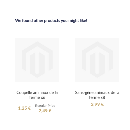
We found other products you might like!
Coupelle animaux de la
Sans-gêne animaux de la
ferme x6
ferme x8
3,99 €
Regular Price
Special
1,25 €
2,49 €
Price