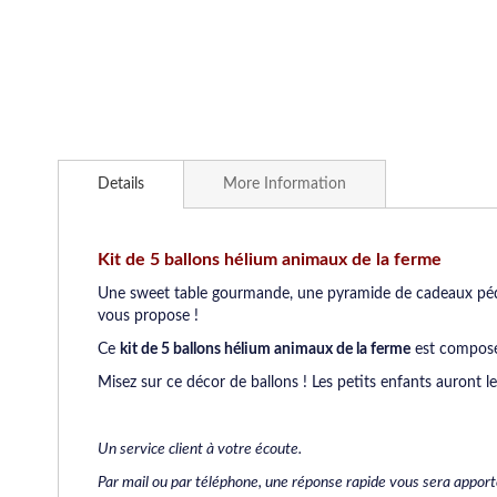
Skip
to
Details
More Information
the
beginning
of
the
Kit de 5 ballons hélium animaux de la ferme
images
Une sweet table gourmande, une pyramide de cadeaux pé
gallery
vous propose !
Ce
kit de 5 ballons hélium animaux de la ferme
est composé 
Misez sur ce décor de ballons ! Les petits enfants auront l
Un service client à votre écoute.
Par mail ou par téléphone, une réponse rapide vous sera apportée