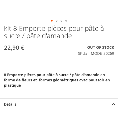
kit 8 Emporte-pièces pour pâte à
Skip
to
sucre / pâte d'amande
the
beginning
22,90 €
OUT OF STOCK
of
the
SKU
MODE_30269
images
gallery
8 Emporte-pièces pour pâte à sucre / pâte d'amande
en
forme de fleurs et formes géométriques avec poussoir en
plastique
Details