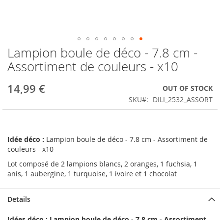
Lampion boule de déco - 7.8 cm -
Skip
to
Assortiment de couleurs - x10
the
beginning
14,99 €
OUT OF STOCK
of
the
SKU
DILI_2532_ASSORT
images
gallery
Idée déco :
Lampion boule de déco - 7.8 cm - Assortiment de
couleurs - x10
Lot composé de 2 lampions blancs, 2 oranges, 1 fuchsia, 1
anis, 1 aubergine, 1 turquoise, 1 ivoire et 1 chocolat
Details
Idées déco : Lampion boule de déco - 7.8 cm - Assortiment