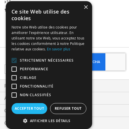
x10
×
14,99 €
Ce site Web utilise des
cookies
Notre site Web utilise des cookies pour
améliorer l'expérience utilisateur. En
utilisant notre site Web, vous acceptez tous
les cookies conformément à notre Politique
relative aux cookies.
En savoir plus
Subscribe
STRICTEMENT NÉCESSAIRES
Sign
PERFORMANCE
Up
CIBLAGE
for
Our
Privacy and Cookie Policy
FONCTIONNALITÉ
Newsletter:
NON CLASSIFIÉS
Advanced Search
ACCEPTER TOUT
REFUSER TOUT
Orders and Returns
AFFICHER LES DÉTAILS
Contact Us