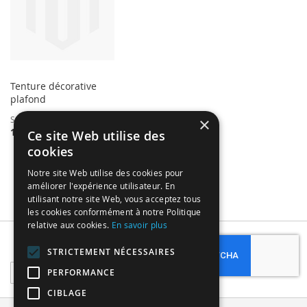
Tenture décorative
plafond
×
Starting at
17,00 €
Ce site Web utilise des
cookies
Notre site Web utilise des cookies pour
améliorer l'expérience utilisateur. En
utilisant notre site Web, vous acceptez tous
les cookies conformément à notre Politique
relative aux cookies.
En savoir plus
Subscribe
STRICTEMENT NÉCESSAIRES
Sign
PERFORMANCE
Up
CIBLAGE
for