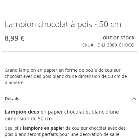
Lampion chocolat à pois - 50 cm
Skip
to
the
8,99 €
OUT OF STOCK
beginning
SKU
DILI_3080_CHOCO
of
the
images
gallery
Grand lampion en papier en forme de boule de couleur
chocolat avec des pois blanc d'une dimension de 50 cm de
diamètre
Details
Lampion deco
en papier chocolat et blanc d'une
dimension de 50 cm.
Ces jolis
lampions en papier
de couleur chocolat avec des
pois blanc seront parfaits pour une décoration de salle