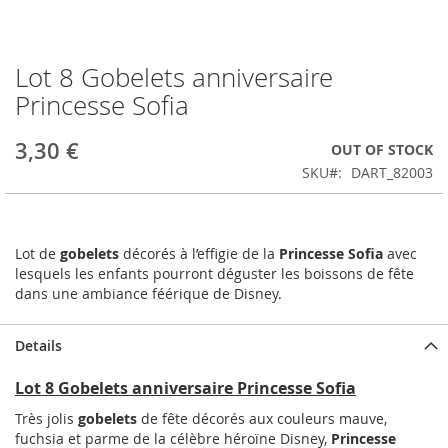
Lot 8 Gobelets anniversaire
Skip
to
Princesse Sofia
the
beginning
3,30 €
OUT OF STOCK
of
the
SKU
DART_82003
images
gallery
Lot de
gobelets
décorés à l’effigie de la
Princesse Sofia
avec
lesquels les enfants pourront déguster les boissons de fête
dans une ambiance féérique de Disney.
Details
Lot 8 Gobelets anniversaire Princesse Sofia
Très jolis
gobelets
de fête décorés aux couleurs mauve,
fuchsia et parme de la célèbre héroïne Disney,
Princesse