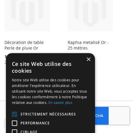
Décoration de table
Raphia metalisé Or -
Perle de pluie Or
25 mètres
Special
1,05 €
2,89 €
×
Regular Price
Price
2,09 €
Ce site Web utilise des
cookies
Notre site Web utilise des cookies pour
améliorer l'expérience utilisateur. En
utilisant notre site Web, vous acceptez tous
les cookies conformément à notre Politique
relative aux cookies.
En savoir plus
Subscribe
STRICTEMENT NÉCESSAIRES
Sign
PERFORMANCE
Up
CIBLAGE
for