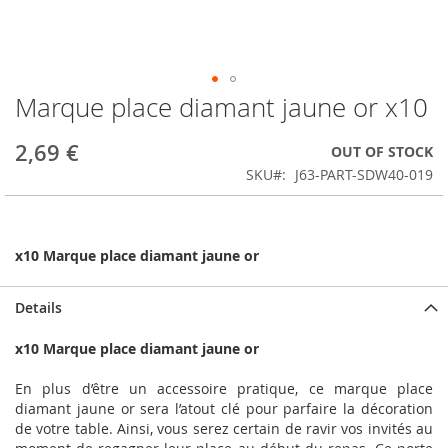
Marque place diamant jaune or x10
Skip
to
the
2,69 €
OUT OF STOCK
beginning
SKU
J63-PART-SDW40-019
of
the
images
gallery
x10 Marque place diamant jaune or
Details
x10 Marque place diamant jaune or
En plus d’être un accessoire pratique, ce marque place
diamant jaune or sera l’atout clé pour parfaire la décoration
de votre table. Ainsi, vous serez certain de ravir vos invités au